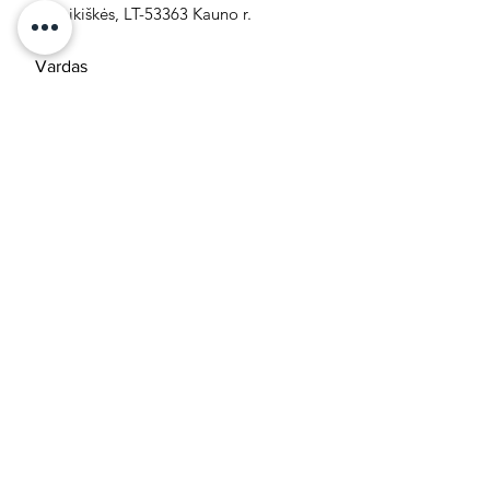
Noreikiškės, LT-53363 Kauno r.
SIŲSTI
Į pradžią