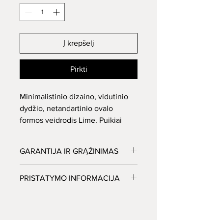
Į krepšelį
Pirkti
Minimalistinio dizaino, vidutinio
dydžio, netandartinio ovalo
formos veidrodis Lime. Puikiai
tinkantis vonios kambariui,
GARANTIJA IR GRĄŽINIMAS
Esant veidrodžių gamybiniam brokui
PRISTATYMO INFORMACIJA
būtina informuoti pardavėją per 24val.
nuo pristatymo dienos.
Veidrodžius pristatome visoje
LED apšvietimui taikome 2m. garantija.
Lietuvoje, išskyrus Neringos regioną.