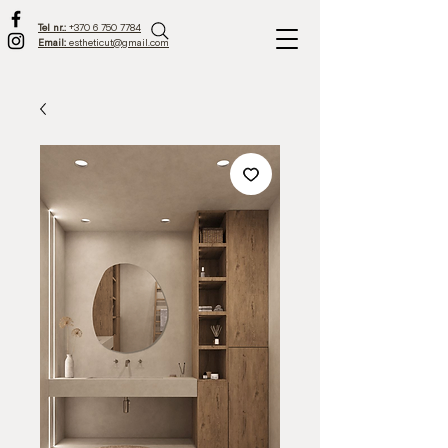
Tel nr.:
+370 6 750 7784
Email:
estheticut@gmail.com