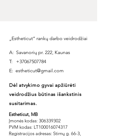
„Estheticut“ rankų darbo veidrodžiai
A: Savanorių pr. 222, Kaunas
T:
+37067507784
E:
estheticut@gmail.com
Dėl atvykimo gyvai apžiūrėti
veidrodžius būtinas išankstinis
susitarimas.
Estheticut, MB
Įmonės kodas:
306339302
PVM kodas: LT100016074317
Registracijos adresas: Stirnų g. 66-3,