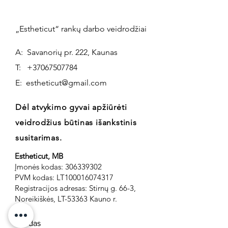
„Estheticut“ rankų darbo veidrodžiai
A: Savanorių pr. 222, Kaunas
T:
+37067507784
E:
estheticut@gmail.com
Dėl atvykimo gyvai apžiūrėti
veidrodžius būtinas išankstinis
susitarimas.
Estheticut, MB
Įmonės kodas:
306339302
PVM kodas: LT100016074317
Registracijos adresas: Stirnų g. 66-3,
Noreikiškės, LT-53363 Kauno r.