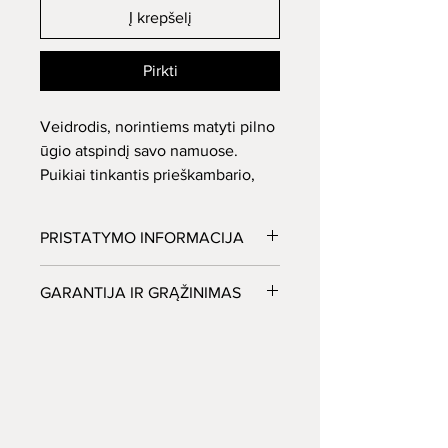
Į krepšelį
Pirkti
Veidrodis, norintiems matyti pilno
ūgio atspindį savo namuose.
Puikiai tinkantis prieškambario,
miegamojo, drabužinės ar
svetainės patalpoje.
PRISTATYMO INFORMACIJA
Veidrodžius pristatome visoje
GARANTIJA IR GRĄŽINIMAS
Lietuvoje, išskyrus Neringos regioną.
Esant veidrodžių gamybiniam brokui
būtina informuoti pardavėją per 24val.
nuo pristatymo dienos.LED apšvietimui
taikome 2m. garantija.