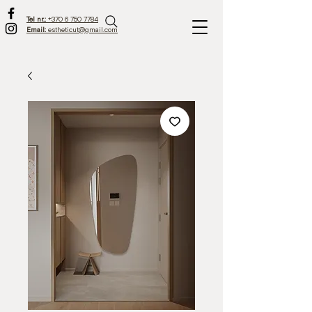
Tel nr.:
+370 6 750 7784
Email:
estheticut@gmail.com